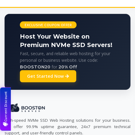
EXCLUSIVE COUPON OFFER
Host Your Website on
Premium NVMe SSD Servers!
Fast, secure, and reliable web hosting for your
personal or business website. Use code:
for
BOOSTON20
20% Off
Get Started Now
Current Discount
High-speed NVMe SSD Web Hosting solutions for your business.
We offer 99.9% uptime guarantee, 24x7 premium technical
support, and user-friendly control panels.