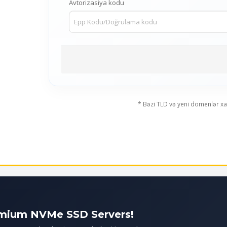
Avtorizasiya kodu
* Bəzi TLD və yeni domenlər xa
emium NVMe SSD Servers!