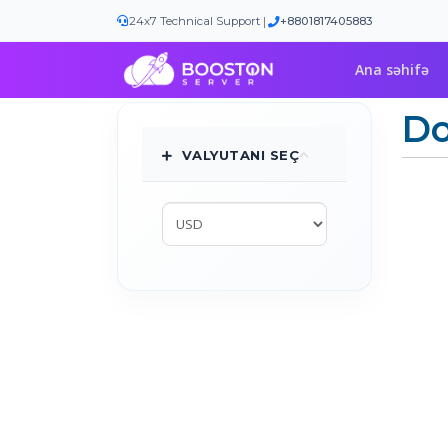
|
24x7 Technical Support
+8801817405883
Ana səhifə
Do
VALYUTANI SEÇ