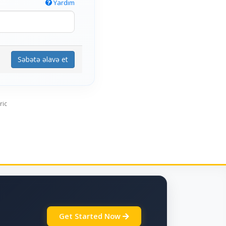
Yardım
Səbətə əlavə et
ric
Get Started Now