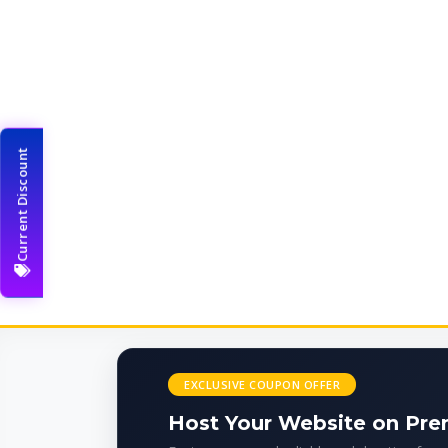
Current Discount
EXCLUSIVE COUPON OFFER
Host Your Website on Pr