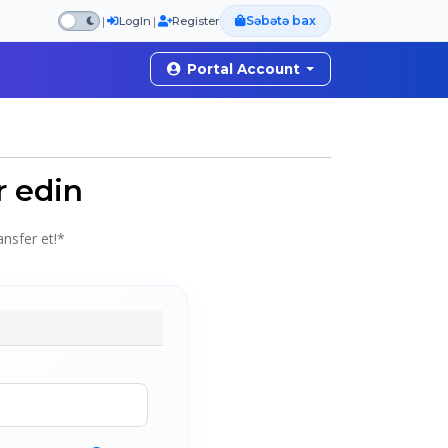
Səbətə bax
|
|
LogIn
Register
Portal Account
r edin
ansfer et!*