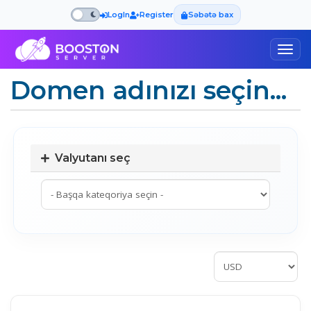
LogIn
Register
Səbətə bax
Togg
navig
Domen adınızı seçin...
Valyutanı seç