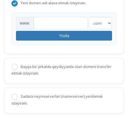
Yeni domen adı əlavə etmək istəyirəm.
www.
Yoxla
Başqa bir şirkətdə qeydiyyatda olan domeni transfer
etmək istəyirəm.
Sadəcə neymserverləri (nameserver) yeniləmək
istəyirəm.