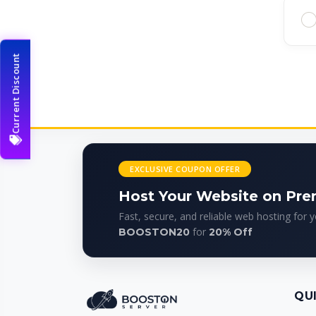
Current Discount
EXCLUSIVE COUPON OFFER
Host Your Website on Pr
Fast, secure, and reliable web hosting for 
for
BOOSTON20
20% Off
QU