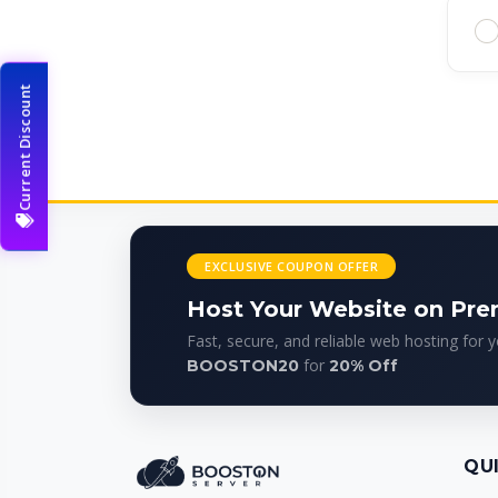
Current Discount
EXCLUSIVE COUPON OFFER
Host Your Website on Pr
Fast, secure, and reliable web hosting for 
for
BOOSTON20
20% Off
QU