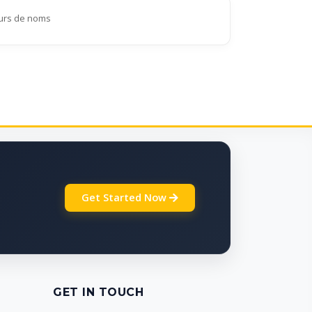
eurs de noms
Get Started Now
GET IN TOUCH