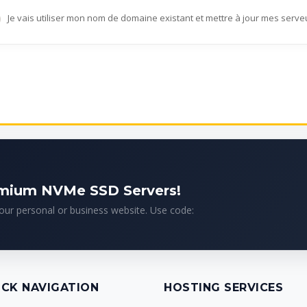
Je vais utiliser mon nom de domaine existant et mettre à jour mes serv
emium NVMe SSD Servers!
your personal or business website. Use code:
ICK NAVIGATION
HOSTING SERVICES